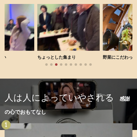
しい
ちょっとした集まり
野菜にこだわった
人は人によっていやされる
感謝
の心でおもてなし