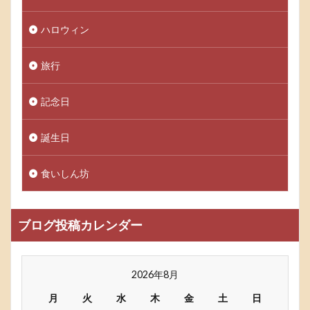
ハロウィン
旅行
記念日
誕生日
食いしん坊
ブログ投稿カレンダー
2026年8月
月
火
水
木
金
土
日